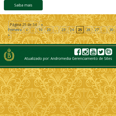
Saiba mais
Página 25 de 54
«
Primeira
«
...
10
20
...
23
24
25
26
27
...
30
»
Atualizado por:
Andromedia Gerenciamento de Sites