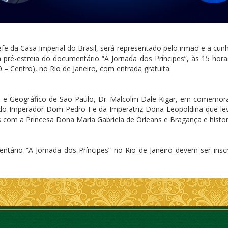
e da Casa Imperial do Brasil, será representado pelo irmão e a cunha
 pré-estreia do documentário “A Jornada dos Príncipes”, às 15 horas
 – Centro), no Rio de Janeiro, com entrada gratuita.
ico e Geográfico de São Paulo, Dr. Malcolm Dale Kigar, em comemo
s do Imperador Dom Pedro I e da Imperatriz Dona Leopoldina que l
s com a Princesa Dona Maria Gabriela de Orleans e Bragança e histor
entário “A Jornada dos Príncipes” no Rio de Janeiro devem ser insc