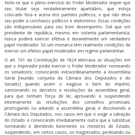
Note-se que o pleno exercício do Poder Moderador requer que
seu titular seja verdadeiramente apartidário, que esteja
colocado fora e acima dos partidos políticos, e que não deva
seu poder a conchavos políticos e eleitoreiros. Essas condições
são indispensáveis para seu bom desempenho. Daí que um
presidente de república, mesmo em sistema parlamentarista,
nunca poderá exercer efetiva e duravelmente um verdadeiro
papel moderador. Só um monarca tem realmente condições de
exercer um efetivo papel moderador em regime parlamentar;
O art. 101 da Constituição de 1824 elencava as situações em
que o Imperador podia exercer o Poder Moderador: nomeando
os senadores; convocando extraordinariamente a Assembleia
Geral [reunião conjunta da Câmara dos Deputados e do
Senado] quando assim o exigisse o bem do Império;
sancionando os decretos e resoluções da assembleia geral,
para que tenham força de lei; aprovando e suspendendo
interinamente as resoluções dos conselhos provinciais;
prorrogando ou adiando a assembleia geral, e dissolvendo a
Câmara dos Deputados, nos casos em que o exigir a salvação
do Estado. e convocando imediatamente outra que a substitua;
nomeando e demitindo livremente os ministros de Estado;
suspendendo, em certos casos, os magistrados; perdoando ou