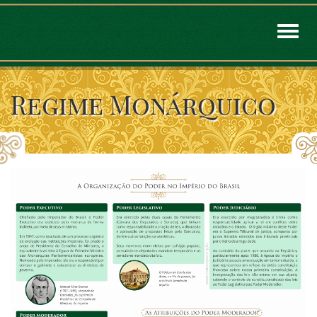
Toggl
naviga
Regime Monárquico