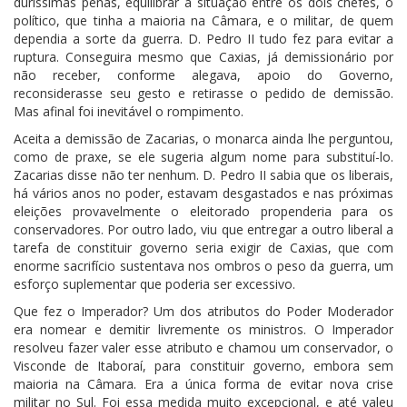
duríssimas penas, equilibrar a situação entre os dois chefes, o
político, que tinha a maioria na Câmara, e o militar, de quem
dependia a sorte da guerra. D. Pedro II tudo fez para evitar a
ruptura. Conseguira mesmo que Caxias, já demissionário por
não receber, conforme alegava, apoio do Governo,
reconsiderasse seu gesto e retirasse o pedido de demissão.
Mas afinal foi inevitável o rompimento.
Aceita a demissão de Zacarias, o monarca ainda lhe perguntou,
como de praxe, se ele sugeria algum nome para substituí-lo.
Zacarias disse não ter nenhum. D. Pedro II sabia que os liberais,
há vários anos no poder, estavam desgastados e nas próximas
eleições provavelmente o eleitorado propenderia para os
conservadores. Por outro lado, viu que entregar a outro liberal a
tarefa de constituir governo seria exigir de Caxias, que com
enorme sacrifício sustentava nos ombros o peso da guerra, um
esforço suplementar que poderia ser excessivo.
Que fez o Imperador? Um dos atributos do Poder Moderador
era nomear e demitir livremente os ministros. O Imperador
resolveu fazer valer esse atributo e chamou um conservador, o
Visconde de Itaboraí, para constituir governo, embora sem
maioria na Câmara. Era a única forma de evitar nova crise
militar no Sul. Foi essa medida muito excepcional, e até valeu