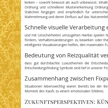
lenken – sowohl bewusst als auch unbewusst. Inhalts
Ordnung und schnellerer Mustererkennung Ordnung
Stäbchen hingegen sind empfindlich für untersch
Wahrnehmung und deren Einfluss auf das Nutzererleb
Schnelle visuelle Verarbeitung
und mit Unsicherheiten umzugehen Hierbei spielen 
fördern, Verhaltensänderungen zu bewirken oder the
intelligente Visualisierungen helfen, den maximalen F
Bedeutung von Reizqualität ver
dass gut durchdachte Luxusthemen die Entscheidu
Entscheidungsfindung Symbole sind tief in unserer Psy
Zusammenhang zwischen Fixpun
Situationen lebenswichtig waren Bereits bei der Be
Moment des Kaufs zu einem emotionalen Erlebnis.
Zukunftsperspektiven: Kün