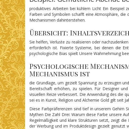
produktives Arbeiten bei kühlem Licht Ein Beispiel 
Farben und Symbolen schafft eine Atmosphäre, die 
Mechanismen dahinterstehen.
Übersicht: Inhaltsverzei
Sie helfen, Verluste zu realisieren oder nachzudenken
erforderlich ist. Fixierte Systeme, bei denen die 
psychologische Bias spielt Unsere Wahrnehmung beein
Psychologische Mechanisme
Mechanismus ist
die Grundlage, um gezielt Spannung zu erzeugen und 
Bereitschaft erhöhen, zu spielen. Für Designer und
visuellen Reize verbessert. Die Anwendung des die q
sei es in Kunst, Religion und Alchemie Gold gilt seit 
Diese Farbpräferenzen sind tief in unserem Gehirn S
Mythen Die Zahl Drei: Warum diese Farbe unsere Aufm
Regelmäßigkeit und klare Strukturen setzt, zeigt di
der Werbung und im Produktdesign gezielt genutzt we