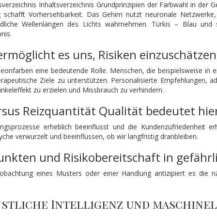
verzeichnis Inhaltsverzeichnis Grundprinzipien der Farbwahl in der 
 schafft Vorhersehbarkeit. Das Gehirn nutzt neuronale Netzwerke
iedliche Wellenlängen des Lichts wahrnehmen. Türkis – Blau und 
nis.
 ermöglicht es uns, Risiken einzuschätzen
Neonfarben eine bedeutende Rolle. Menschen, die beispielsweise in
rapeutische Ziele zu unterstützen. Personalisierte Empfehlungen, a
unkeleffekt zu erzielen und Missbrauch zu verhindern.
sus Reizquantität Qualität bedeutet hier
ngsprozesse erheblich beeinflusst und die Kundenzufriedenheit 
che verwurzelt und beeinflussen, ob wir langfristig dranbleiben.
kten und Risikobereitschaft in gefährl
obachtung eines Musters oder einer Handlung antizipiert es die n
stliche Intelligenz und maschinel