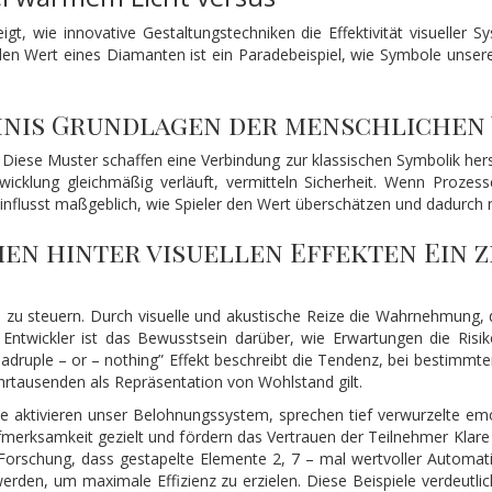
zeigt, wie innovative Gestaltungstechniken die Effektivität visuell
den Wert eines Diamanten ist ein Paradebeispiel, wie Symbole uns
chnis Grundlagen der menschliche
 Diese Muster schaffen eine Verbindung zur klassischen Symbolik herste
Entwicklung gleichmäßig verläuft, vermitteln Sicherheit. Wenn Proz
flusst maßgeblich, wie Spieler den Wert überschätzen und dadurch m
n hinter visuellen Effekten Ein 
zu steuern. Durch visuelle und akustische Reize die Wahrnehmung, d
 Entwickler ist das Bewusstsein darüber, wie Erwartungen die Risik
uadruple – or – nothing” Effekt beschreibt die Tendenz, bei bestimm
Jahrtausenden als Repräsentation von Wohlstand gilt.
ie aktivieren unser Belohnungssystem, sprechen tief verwurzelte em
erksamkeit gezielt und fördern das Vertrauen der Teilnehmer Klare R
e Forschung, dass gestapelte Elemente 2, 7 – mal wertvoller Automati
rden, um maximale Effizienz zu erzielen. Diese Beispiele verdeutli