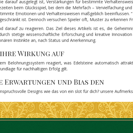
 die darauf ausgelegt ist, Verstärkungen für bestimmte Verhaltenswei
zeiten beim Glücksspiel, bei dem die Mehrfach – Vervielfachung und 
immte Emotionen und Verhaltensweisen maßgeblich beeinflussen. “ 
ingeschränkt ist. Dennoch versuchen Spieler oft, Muster zu erkennen 
nd darauf zu reagieren. Das Ziel dieses Artikels ist es, die Geheim
 durch stetige wissenschaftliche Erforschung und kreative Innovation z
onären Instinkte an, nach Status und Anerkennung.
ihre Wirkung auf
em Belohnungssystem reagiert, was Edelsteine automatisch attrakti
ndlage für nachhaltigen Erfolg gilt.
 Erwartungen und Bias den
spruchsvolle Designs wie das von ein slot für dich? unsere Aufmerks