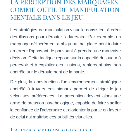
La perception des marquages
comme outil de manipulation
mentale dans le jeu
Les stratégies de manipulation visuelle consistent à créer
des illusions pour dérouter l’adversaire. Par exemple, un
marquage délibérément ambigu ou mal placé peut induire
en erreur l’opposant, le poussant à prendre une mauvaise
décision. Cette tactique repose sur la capacité du joueur à
percevoir et à exploiter ces illusions, renforçant ainsi son
contrôle sur le déroulement de la partie.
De plus, la construction d’un environnement stratégique
contrôlé à travers ces signaux permet de diriger le jeu
selon ses préférences. La perception devient alors une
arme de pression psychologique, capable de faire vaciller
la confiance de l’adversaire et d’orienter la partie en faveur
de celui qui maîtrise ces subtilités visuelles.
La transition vers une