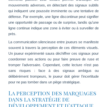
mouvements adverses, en détectant des signaux subtils
qui indiquent une poussée imminente ou une tentative de
défense. Par exemple, une ligne discontinue peut signifier
une opportunité de passage ou de surprise, tandis qu’une
ligne continue indique une zone à éviter ou à surveiller de
près.
La communication silencieuse entre joueurs se manifeste
souvent à travers la perception de ces éléments visuels.
Un joueur expérimenté saura déchiffrer ces signaux pour
coordonner ses actions ou pour faire preuve de ruse et
tromper l’adversaire. Cependant, cette lecture n’est pas
sans risques : face à des signaux ambigus ou
délibérément trompeurs, le joueur doit gérer l’incertitude
pour ne pas tomber dans un piège stratégique.
La perception des marquages
dans la stratégie de
développement et d’attaque