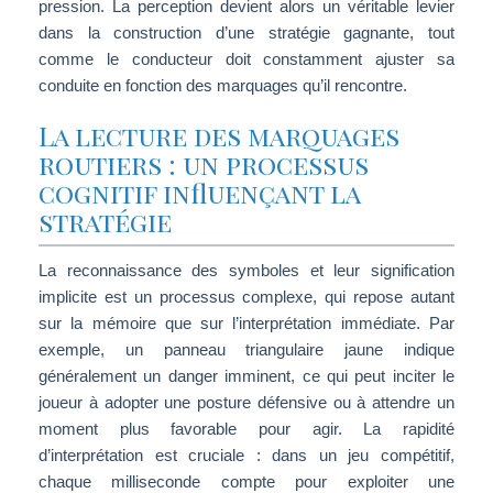
pression. La perception devient alors un véritable levier
dans la construction d’une stratégie gagnante, tout
comme le conducteur doit constamment ajuster sa
conduite en fonction des marquages qu’il rencontre.
La lecture des marquages
routiers : un processus
cognitif influençant la
stratégie
La reconnaissance des symboles et leur signification
implicite est un processus complexe, qui repose autant
sur la mémoire que sur l’interprétation immédiate. Par
exemple, un panneau triangulaire jaune indique
généralement un danger imminent, ce qui peut inciter le
joueur à adopter une posture défensive ou à attendre un
moment plus favorable pour agir. La rapidité
d’interprétation est cruciale : dans un jeu compétitif,
chaque milliseconde compte pour exploiter une