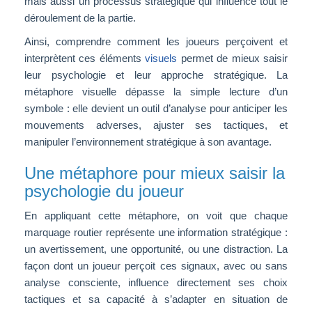
mais aussi un processus stratégique qui influence tout le
déroulement de la partie.
Ainsi, comprendre comment les joueurs perçoivent et
interprètent ces éléments
visuels
permet de mieux saisir
leur psychologie et leur approche stratégique. La
métaphore visuelle dépasse la simple lecture d’un
symbole : elle devient un outil d’analyse pour anticiper les
mouvements adverses, ajuster ses tactiques, et
manipuler l’environnement stratégique à son avantage.
Une métaphore pour mieux saisir la
psychologie du joueur
En appliquant cette métaphore, on voit que chaque
marquage routier représente une information stratégique :
un avertissement, une opportunité, ou une distraction. La
façon dont un joueur perçoit ces signaux, avec ou sans
analyse consciente, influence directement ses choix
tactiques et sa capacité à s’adapter en situation de