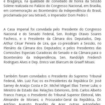
e Bragança, na qualidade de convidado de honra da Sessão
Solene realizada no Palácio do Congresso Nacional, em Brasília,
em comemoração ao Bicentenário da Independência do Brasil,
proclamada por seu tetravô, o Imperador Dom Pedro I.
A Casa Imperial foi convidada pelo Presidente do Congresso
Nacional e do Senado Federal, Sen. Rodrigo Otavio Soares
Pacheco, e o Presidente da Câmara dos Deputados, Dep.
Arthur César Pereira de Lira, que co-presidiram a Sessão, no
Plenário da Câmara dos Deputados; e pelos Presidentes das
Comissões Especiais Curadoras do Senado e da Câmara para o
Bicentenário da Independência, Sen. Randolph Frederich
Rodrigues Alves e Dep. Enrico van Blarcum de Graaff Misasi.
Também foram convidados o Presidente do Supremo Tribunal
Federal, Min. Luiz Fux; os ex-Presidentes da República Dr. José
Sarney de Araújo Costa e Dr. Michel Miguel Elias Temer Lulia; o
Ministro de Estado das Relações Exteriores, Emb. Carlos Alberto
Franco França; o Presidente do Tribunal Superior Eleitoral, Min.
Alexandre de Moraes; o Procurador-Geral da República, Dr.
Antônio Augusto Brandão de Aras; outras autoridades,