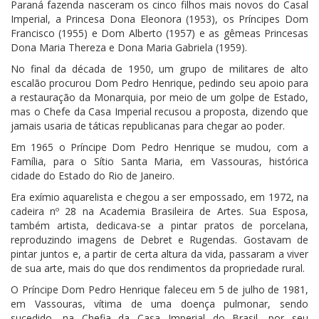
Paraná fazenda nasceram os cinco filhos mais novos do Casal
Imperial, a Princesa Dona Eleonora (1953), os Príncipes Dom
Francisco (1955) e Dom Alberto (1957) e as gêmeas Princesas
Dona Maria Thereza e Dona Maria Gabriela (1959).
No final da década de 1950, um grupo de militares de alto
escalão procurou Dom Pedro Henrique, pedindo seu apoio para
a restauração da Monarquia, por meio de um golpe de Estado,
mas o Chefe da Casa Imperial recusou a proposta, dizendo que
jamais usaria de táticas republicanas para chegar ao poder.
Em 1965 o Príncipe Dom Pedro Henrique se mudou, com a
Família, para o Sítio Santa Maria, em Vassouras, histórica
cidade do Estado do Rio de Janeiro.
Era exímio aquarelista e chegou a ser empossado, em 1972, na
cadeira nº 28 na Academia Brasileira de Artes. Sua Esposa,
também artista, dedicava-se a pintar pratos de porcelana,
reproduzindo imagens de Debret e Rugendas. Gostavam de
pintar juntos e, a partir de certa altura da vida, passaram a viver
de sua arte, mais do que dos rendimentos da propriedade rural.
O Príncipe Dom Pedro Henrique faleceu em 5 de julho de 1981,
em Vassouras, vítima de uma doença pulmonar, sendo
sucedido, na Chefia da Casa Imperial do Brasil, por seu