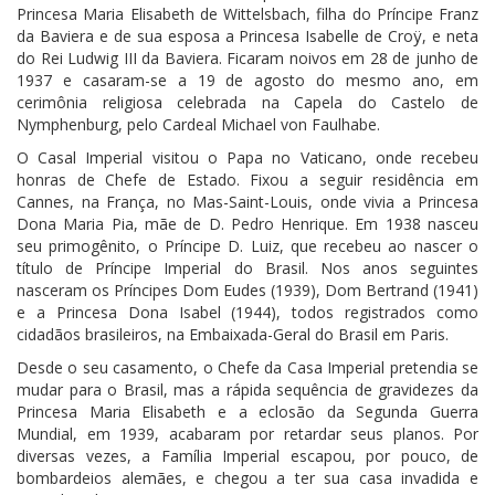
Princesa Maria Elisabeth de Wittelsbach, filha do Príncipe Franz
da Baviera e de sua esposa a Princesa Isabelle de Croÿ, e neta
do Rei Ludwig III da Baviera. Ficaram noivos em 28 de junho de
1937 e casaram-se a 19 de agosto do mesmo ano, em
cerimônia religiosa celebrada na Capela do Castelo de
Nymphenburg, pelo Cardeal Michael von Faulhabe.
O Casal Imperial visitou o Papa no Vaticano, onde recebeu
honras de Chefe de Estado. Fixou a seguir residência em
Cannes, na França, no Mas-Saint-Louis, onde vivia a Princesa
Dona Maria Pia, mãe de D. Pedro Henrique. Em 1938 nasceu
seu primogênito, o Príncipe D. Luiz, que recebeu ao nascer o
título de Príncipe Imperial do Brasil. Nos anos seguintes
nasceram os Príncipes Dom Eudes (1939), Dom Bertrand (1941)
e a Princesa Dona Isabel (1944), todos registrados como
cidadãos brasileiros, na Embaixada-Geral do Brasil em Paris.
Desde o seu casamento, o Chefe da Casa Imperial pretendia se
mudar para o Brasil, mas a rápida sequência de gravidezes da
Princesa Maria Elisabeth e a eclosão da Segunda Guerra
Mundial, em 1939, acabaram por retardar seus planos. Por
diversas vezes, a Família Imperial escapou, por pouco, de
bombardeios alemães, e chegou a ter sua casa invadida e