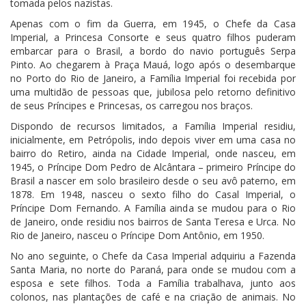
tomada pelos nazistas.
Apenas com o fim da Guerra, em 1945, o Chefe da Casa
Imperial, a Princesa Consorte e seus quatro filhos puderam
embarcar para o Brasil, a bordo do navio português Serpa
Pinto. Ao chegarem à Praça Mauá, logo após o desembarque
no Porto do Rio de Janeiro, a Família Imperial foi recebida por
uma multidão de pessoas que, jubilosa pelo retorno definitivo
de seus Príncipes e Princesas, os carregou nos braços.
Dispondo de recursos limitados, a Família Imperial residiu,
inicialmente, em Petrópolis, indo depois viver em uma casa no
bairro do Retiro, ainda na Cidade Imperial, onde nasceu, em
1945, o Príncipe Dom Pedro de Alcântara – primeiro Príncipe do
Brasil a nascer em solo brasileiro desde o seu avô paterno, em
1878. Em 1948, nasceu o sexto filho do Casal Imperial, o
Príncipe Dom Fernando. A Família ainda se mudou para o Rio
de Janeiro, onde residiu nos bairros de Santa Teresa e Urca. No
Rio de Janeiro, nasceu o Príncipe Dom Antônio, em 1950.
No ano seguinte, o Chefe da Casa Imperial adquiriu a Fazenda
Santa Maria, no norte do Paraná, para onde se mudou com a
esposa e sete filhos. Toda a Família trabalhava, junto aos
colonos, nas plantações de café e na criação de animais. No