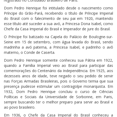
registrado no Consulado Brasileiro de Paris.
Dom Pedro Henrique foi intitulado desde o nascimento como
Príncipe do Grão-Pará, recebendo o título de Príncipe Imperial
do Brasil com o falecimento de seu pai em 1920, mantendo
esse título até suceder a sua avó, a Princesa Dona Isabel, como
Chefe da Casa Imperial do Brasil e Imperador de jure do Brasil.
O Príncipe foi batizado na Capela do Palácio de Boulogne-sur-
Seine em 15 de setembro, com água levada do Brasil, sendo
madrinha a avó paterna, a Princesa Isabel, e padrinho o avô
materno, o Conde de Caserta.
Dom Pedro Henrique somente conheceu sua Pátria em 1922,
quando a Família Imperial veio ao Brasil para participar das
comemorações do Centenário da Independência. Em 1925, aos
dezesseis anos de idade, teve negado o seu pedido de servir
nas Forças Armadas Brasileiras, pois o Governo temia que sua
presença pudesse estimular um contragolpe monarquista. Em
1932, Dom Pedro Henrique concluiu o curso de Ciências
Políticas e Sociais da Universidade de Sorbonne, em Paris,
sempre buscando ter o melhor preparo para servir ao Brasil e
ao povo brasileiro.
Em 1936, o Chefe da Casa Imperial do Brasil conheceu a