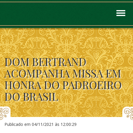
Toggl
naviga
DOM BERTRAND
ACOMPANHA MISSA EM
HONRA DO PADROEIRO
DO BRASIL
Publicado em
04/11/2021 às 12:00:29