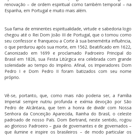
renovação – de ordem espiritual como também temporal – na
Espanha, em Portugal e muito mais além.
Sua fama de eminentes espiritualidade, virtude e sabedoria logo
chegou até o Rei Dom João III de Portugal, que o tomou como
seu confessor e franqueou a Corte à sua benemérita influência,
o que perdurou após sua morte, em 1562. Beatificado em 1622,
Canonizado em 1699 e proclamado Padroeiro Principal do
Brasil em 1826, sua Festa Litúrgica era celebrada com grande
solenidade ao tempo do Império. Afinal, os Imperadores Dom
Pedro I e Dom Pedro II foram batizados com seu nome
próprio.
Vê-se, portanto, que, como mais não poderia ser, a Família
Imperial sempre nutriu profunda e exímia devoção por São
Pedro de Alcântara, que tem a honra de dividir com Nossa
Senhora da Conceição Aparecida, Rainha do Brasil, o celeste
padroado de nosso País. Dom Bertrand, neste sentido, rogou
ao glorioso Padroeiro – guia de governantes e de governados –
que ilumine e inspire os brasileiros – de modo particular os