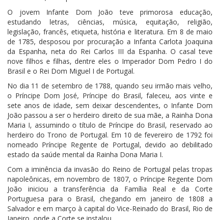
O jovem Infante Dom João teve primorosa educação,
estudando letras, ciências, música, equitação, religião,
legislação, francês, etiqueta, história e literatura. Em 8 de maio
de 1785, desposou por procuração a Infanta Carlota Joaquina
da Espanha, neta do Rei Carlos III da Espanha. O casal teve
nove filhos e filhas, dentre eles o Imperador Dom Pedro I do
Brasil e o Rei Dom Miguel I de Portugal.
No dia 11 de setembro de 1788, quando seu irmão mais velho,
o Príncipe Dom José, Príncipe do Brasil, faleceu, aos vinte e
sete anos de idade, sem deixar descendentes, o Infante Dom
João passou a ser o herdeiro direito de sua mãe, a Rainha Dona
Maria I, assumindo o título de Príncipe do Brasil, reservado ao
herdeiro do Trono de Portugal. Em 10 de fevereiro de 1792 foi
nomeado Príncipe Regente de Portugal, devido ao debilitado
estado da saúde mental da Rainha Dona Maria I.
Com a iminência da invasão do Reino de Portugal pelas tropas
napoleônicas, em novembro de 1807, o Príncipe Regente Dom
João iniciou a transferência da Família Real e da Corte
Portuguesa para o Brasil, chegando em janeiro de 1808 a
Salvador e em março à capital do Vice-Reinado do Brasil, Rio de
Janeiro, onde a Corte se instalou.